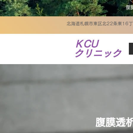
腹
北海道札幌市東区北22条東16丁目
ＫCU
クリニック
​腹膜透