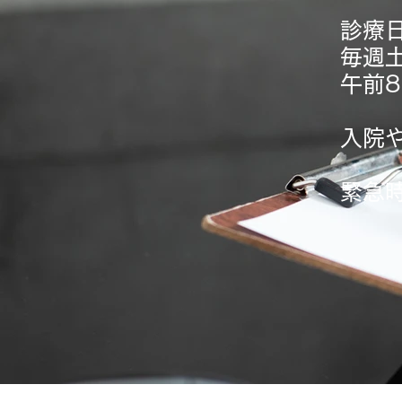
診療
毎週
午前
​入
​緊