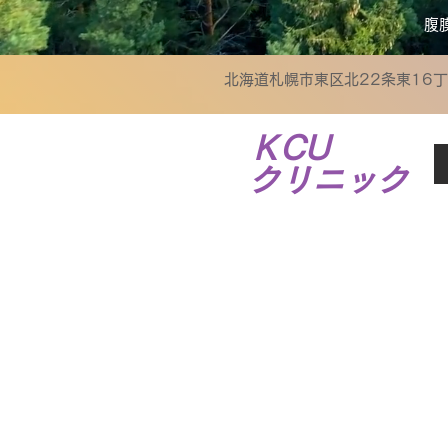
腹
北海道札幌市東区北22条東16丁目
ＫCU
クリニック