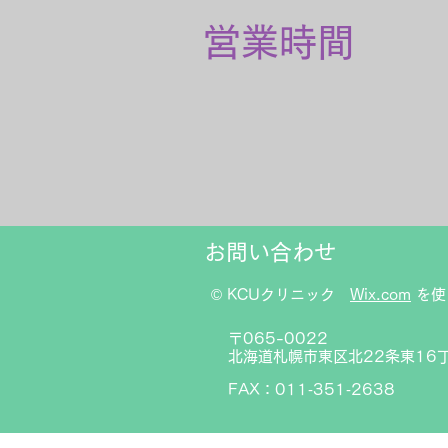
営業時間
​お問い合わせ
© KCUクリニック
Wix.com
を使
〒065-0022
北海道札幌市東区北22条東16丁目
FAX：011‐351‐2638